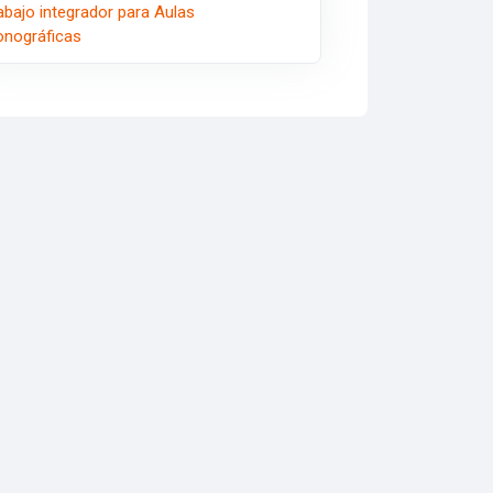
abajo integrador para Aulas
onográficas