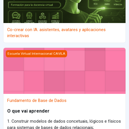
Co-crear con IA: asistentes, avatares y aplicaciones
interactivas
Imagen del curso Fundamento de Base de Dados
Escuela Virtual Internacional CAVILA
Fundamento de Base de Dados
O que vai aprender
1. Construir modelos de dados concetuais, lógicos e físicos
para
sistemas de bases de dados relacionais;