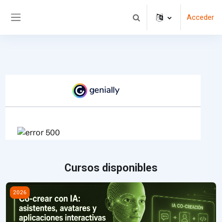
Salta al contenido principal
Acceder
Selector de búsqueda de en
Panel lateral
Cursos disponibles
Imagen del curso Co-crear con IA: asistentes, avatares y aplicaci
2026