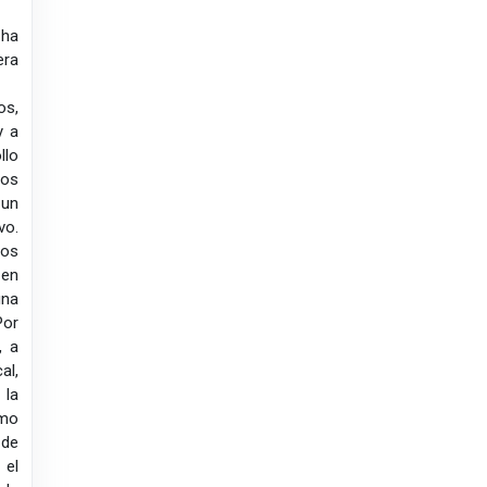
 ha
era
os,
y a
llo
tos
 un
vo.
los
 en
na
Por
, a
al,
 la
omo
 de
 el